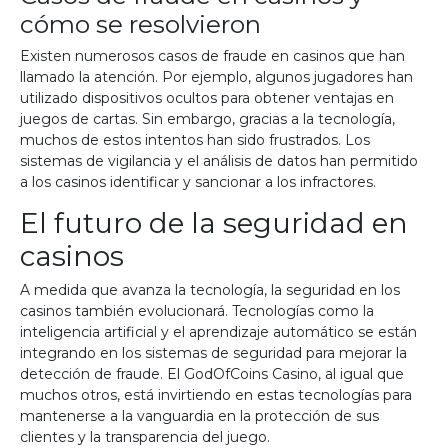
cómo se resolvieron
Existen numerosos casos de fraude en casinos que han
llamado la atención. Por ejemplo, algunos jugadores han
utilizado dispositivos ocultos para obtener ventajas en
juegos de cartas. Sin embargo, gracias a la tecnología,
muchos de estos intentos han sido frustrados. Los
sistemas de vigilancia y el análisis de datos han permitido
a los casinos identificar y sancionar a los infractores.
El futuro de la seguridad en
casinos
A medida que avanza la tecnología, la seguridad en los
casinos también evolucionará. Tecnologías como la
inteligencia artificial y el aprendizaje automático se están
integrando en los sistemas de seguridad para mejorar la
detección de fraude. El GodOfCoins Casino, al igual que
muchos otros, está invirtiendo en estas tecnologías para
mantenerse a la vanguardia en la protección de sus
clientes y la transparencia del juego.