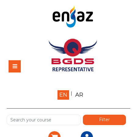
Home
EN
AR
About us
Shop
Services