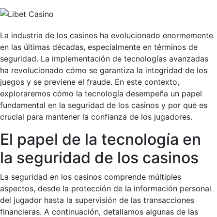
La industria de los casinos ha evolucionado enormemente
en las últimas décadas, especialmente en términos de
seguridad. La implementación de tecnologías avanzadas
ha revolucionado cómo se garantiza la integridad de los
juegos y se previene el fraude. En este contexto,
exploraremos cómo la tecnología desempeña un papel
fundamental en la seguridad de los casinos y por qué es
crucial para mantener la confianza de los jugadores.
El papel de la tecnología en
la seguridad de los casinos
La seguridad en los casinos comprende múltiples
aspectos, desde la protección de la información personal
del jugador hasta la supervisión de las transacciones
financieras. A continuación, detallamos algunas de las