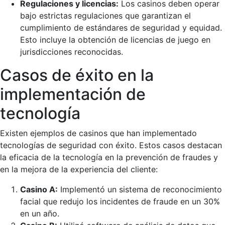
Regulaciones y licencias:
Los casinos deben operar
bajo estrictas regulaciones que garantizan el
cumplimiento de estándares de seguridad y equidad.
Esto incluye la obtención de licencias de juego en
jurisdicciones reconocidas.
Casos de éxito en la
implementación de
tecnología
Existen ejemplos de casinos que han implementado
tecnologías de seguridad con éxito. Estos casos destacan
la eficacia de la tecnología en la prevención de fraudes y
en la mejora de la experiencia del cliente:
Casino A:
Implementó un sistema de reconocimiento
facial que redujo los incidentes de fraude en un 30%
en un año.