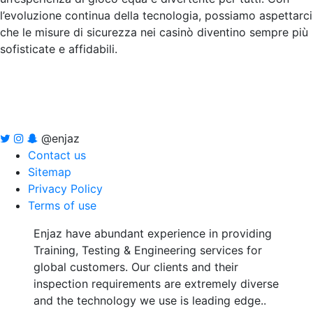
l’evoluzione continua della tecnologia, possiamo aspettarci
che le misure di sicurezza nei casinò diventino sempre più
sofisticate e affidabili.
@enjaz
Contact us
Sitemap
Privacy Policy
Terms of use
Enjaz have abundant experience in providing
Training, Testing & Engineering services for
global customers. Our clients and their
inspection requirements are extremely diverse
and the technology we use is leading edge..