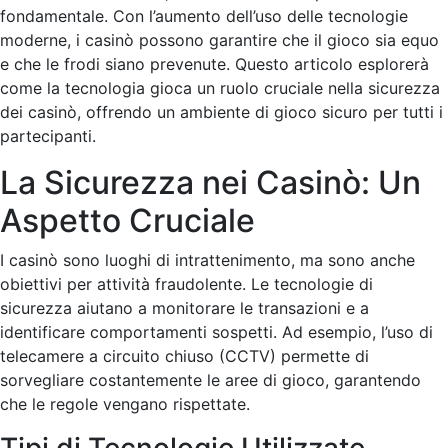
fondamentale. Con l’aumento dell’uso delle tecnologie
moderne, i casinò possono garantire che il gioco sia equo
e che le frodi siano prevenute. Questo articolo esplorerà
come la tecnologia gioca un ruolo cruciale nella sicurezza
dei casinò, offrendo un ambiente di gioco sicuro per tutti i
partecipanti.
La Sicurezza nei Casinò: Un
Aspetto Cruciale
I casinò sono luoghi di intrattenimento, ma sono anche
obiettivi per attività fraudolente. Le tecnologie di
sicurezza aiutano a monitorare le transazioni e a
identificare comportamenti sospetti. Ad esempio, l’uso di
telecamere a circuito chiuso (CCTV) permette di
sorvegliare costantemente le aree di gioco, garantendo
che le regole vengano rispettate.