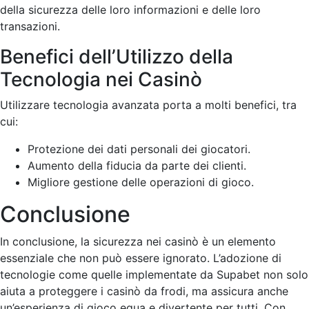
della sicurezza delle loro informazioni e delle loro
transazioni.
Benefici dell’Utilizzo della
Tecnologia nei Casinò
Utilizzare tecnologia avanzata porta a molti benefici, tra
cui:
Protezione dei dati personali dei giocatori.
Aumento della fiducia da parte dei clienti.
Migliore gestione delle operazioni di gioco.
Conclusione
In conclusione, la sicurezza nei casinò è un elemento
essenziale che non può essere ignorato. L’adozione di
tecnologie come quelle implementate da Supabet non solo
aiuta a proteggere i casinò da frodi, ma assicura anche
un’esperienza di gioco equa e divertente per tutti. Con