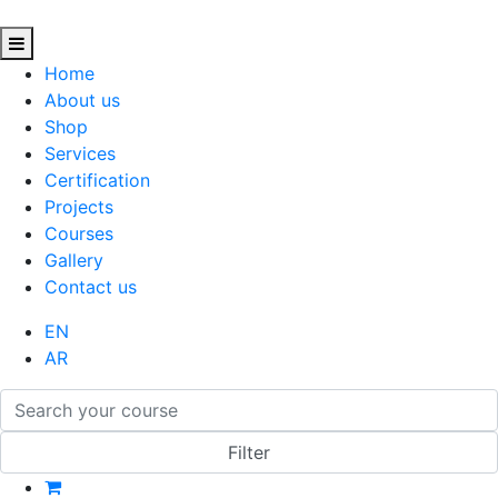
Home
About us
Shop
Services
Certification
Projects
Courses
Gallery
Contact us
EN
AR