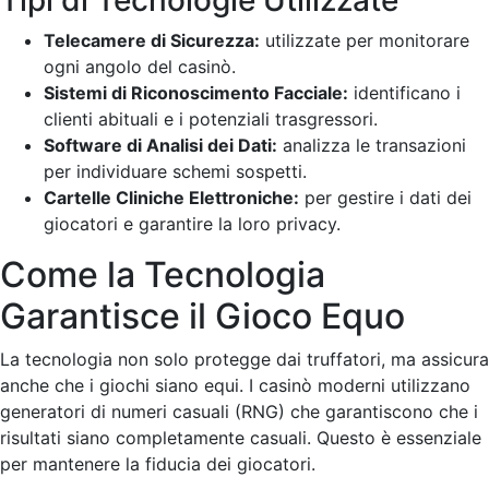
Tipi di Tecnologie Utilizzate
Telecamere di Sicurezza:
utilizzate per monitorare
ogni angolo del casinò.
Sistemi di Riconoscimento Facciale:
identificano i
clienti abituali e i potenziali trasgressori.
Software di Analisi dei Dati:
analizza le transazioni
per individuare schemi sospetti.
Cartelle Cliniche Elettroniche:
per gestire i dati dei
giocatori e garantire la loro privacy.
Come la Tecnologia
Garantisce il Gioco Equo
La tecnologia non solo protegge dai truffatori, ma assicura
anche che i giochi siano equi. I casinò moderni utilizzano
generatori di numeri casuali (RNG) che garantiscono che i
risultati siano completamente casuali. Questo è essenziale
per mantenere la fiducia dei giocatori.